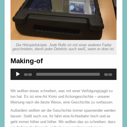
Die Hörspielskripte. Jede Rolle ist mit einer anderen Farbe
geschrieben, damit jeder Detektiv auch weiß, wann er dran ist.
Making-of
Audio-
00:00
00:00
Player
Wir wollten etwas schreiben, was mit einer Verfolgungsjagd zu
tun hat. Es ist eine Art Krimi und Actiongeschichte – unserer
Meinung nach die beste Weise, eine Geschichte zu verfassen.
Außerdem wollten wir die Geschichte immer spannender werden
lassen. Stellt euch vor, ihr fahrt eine Achterbahn hoch und es
geht immer höher und höher. Wir wollten das so schreiben, dass