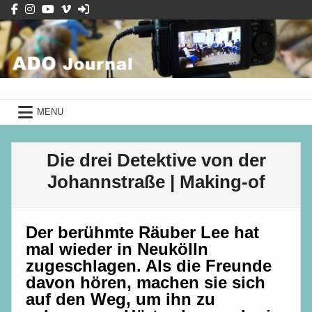
Skip
to
content
ADO Journal
mit Schüler*innen des Albrecht-
Dürer-Gymnasiums
ADO Journal
mit Schüler*innen des Albrecht-Dürer-Gymnasiums
MENU
Die drei Detektive von der
Johannstraße | Making-of
Der berühmte Räuber Lee hat
mal wieder in Neukölln
zugeschlagen. Als die Freunde
davon hören, machen sie sich
auf den Weg, um ihn zu