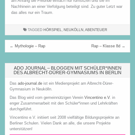
am Anfang die Freunde einfach nur rumsitzen und sie im
Nachhinein an einer Verfolgung beteiligt sind. Zu guter Letzt war
das alles nur ein Traum.
TAGGED
HÖRSPIEL
,
NEUKÖLLN
,
ABENTEUER
Beitragsnavigation
← Mythologie – Rap
Rap – Klasse 8d →
ADO JOURNAL – BLOGGEN MIT SCHÜLER*INNEN
DES ALBRECHT-DÜRER-GYMNASIUMS IN BERLIN
Das
ado-journal.de
ist ein Medienprojekt am Albrecht-Dürer-
Gymnasium in Neukölln.
Das Blog wird vom gemeinnützigen Verein
Vincentino e.V.
in
enger Zusammenarbeit mit den Schüler*innen und Lehrkräften
durchgeführt.
Vincentino e.V. initiiert seit 2008 vielfältige Bildungsprojekte an
Berliner Schulen. Vielen Dank an alle, die unsere Projekte
unterstützen!