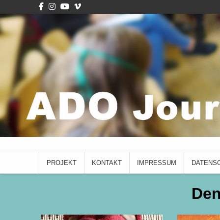
Skip
to
content
ADO Journal
mit Schüler*innen des Albrecht-Dürer-Gymnasiums
PROJEKT
KONTAKT
IMPRESSUM
DATENS
Den