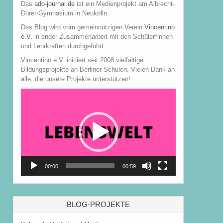
Das
ado-journal.de
ist ein Medienprojekt am Albrecht-
Dürer-Gymnasium in Neukölln.
Das Blog wird vom gemeinnützigen Verein
Vincentino
e.V.
in enger Zusammenarbeit mit den Schüler*innen
und Lehrkräften durchgeführt.
Vincentino e.V. initiiert seit 2008 vielfältige
Bildungsprojekte an Berliner Schulen. Vielen Dank an
alle, die unsere Projekte unterstützen!
Video-
Player
00:00
00:59
BLOG-PROJEKTE