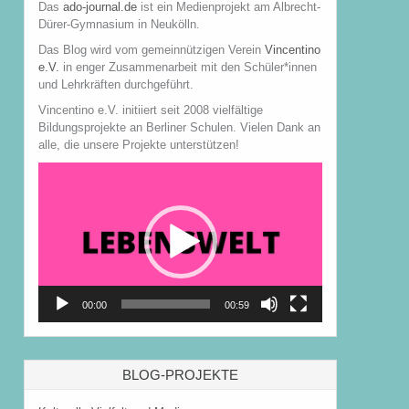
Das
ado-journal.de
ist ein Medienprojekt am Albrecht-
Dürer-Gymnasium in Neukölln.
Das Blog wird vom gemeinnützigen Verein
Vincentino
e.V.
in enger Zusammenarbeit mit den Schüler*innen
und Lehrkräften durchgeführt.
Vincentino e.V. initiiert seit 2008 vielfältige
Bildungsprojekte an Berliner Schulen. Vielen Dank an
alle, die unsere Projekte unterstützen!
Video-
Player
00:00
00:59
BLOG-PROJEKTE