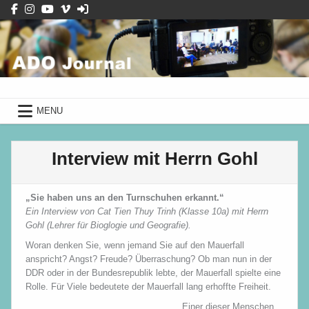
Skip
to
content
ADO Journal
mit Schüler*innen des Albrecht-
Dürer-Gymnasiums
ADO Journal
mit Schüler*innen des Albrecht-Dürer-Gymnasiums
MENU
Interview mit Herrn Gohl
„Sie haben un
s an den Turnschuhen erkannt.“
Ein Interview von Cat Tien Thuy Trinh (Klasse 10a) mit Herrn
Gohl (Lehrer für Bioglogie und Geografie).
Woran denken Sie, wenn jemand Sie auf den Mauerfall
anspricht? Angst? Freude? Überraschung? Ob man nun in der
DDR oder in der Bundesrepublik lebte, der Mauerfall spielte eine
Rolle. Für Viele bedeutete der Mauerfall lang erhoffte Freiheit.
Einer dieser Menschen