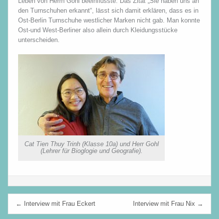
Leben von Herrn Gohl beeinflusste. Das Zitat „Sie haben uns an
den Turnschuhen erkannt“, lässt sich damit erklären, dass es in
Ost-Berlin Turnschuhe westlicher Marken nicht gab. Man konnte
Ost-und West-Berliner also allein durch Kleidungsstücke
unterscheiden.
Cat Tien Thuy Trinh (Klasse 10a) und Herr Gohl
(Lehrer für Bioglogie und Geografie).
Beitragsnavigation
← Interview mit Frau Eckert
Interview mit Frau Nix →