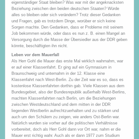
eigenständiger Staat bleiben? Was war mit der angeknacksten
Beziehung zwischen den beiden deutschen Staaten? Würde
alles so bleiben oder sich verändern? Trotz dieser Gedanken
und Fragen, gab es trotzdem Dinge, worüber er sich keine
Sorgen machte. Den Gedanken, dass er Probleme mit seinem
Job bekommen würde, oder dass es nun z. B. einen Mangel an
Versorgung durch die Masse der Übersiedler aus der DDR geben
könnte, beschäftigten ihn nicht.
Leben vor dem Mauerfall
Als Herr Gohl die Mauer das erste Mal wirklich wahrnahm, war
er auf einer Klassenfahrt. Er ging auf ein Gymnasium in
Braunschweig und unternahm in der 12. Klasse eine
Klassenfahrt nach West-Berlin. Zu der Zeit war es so, dass es
kostenlose Klassenfahrten dorthin gab. Viele Klassen aus dem
Bundesgebiet, also der Bundesrepublik außerhalb West-Berlins,
machten Klassenfahrten nach Berlin, um die Beziehungen
zwischen Westdeutschland und dem mitten in der DDR
liegenden Westberlin aufrechtzuerhalten und zu stärken und
auch um den Schülern zu zeigen, wie anders Ost-Berlin war.
Natürlich wurden sie vorher auf die politischen Verhältnisse
vorbereitet, doch als Herr Gohl dann vor Ort war, nahm er die
Mauer erst richtig wahr. Auch als er dann 1977 zum Studium