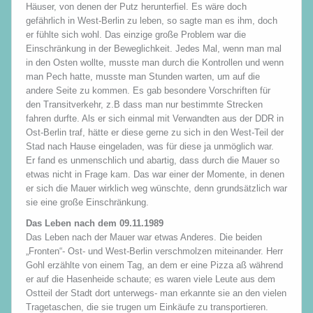
Häuser, von denen der Putz herunterfiel. Es wäre doch
gefährlich in West-Berlin zu leben, so sagte man es ihm, doch
er fühlte sich wohl. Das einzige große Problem war die
Einschränkung in der Beweglichkeit. Jedes Mal, wenn man mal
in den Osten wollte, musste man durch die Kontrollen und wenn
man Pech hatte, musste man Stunden warten, um auf die
andere Seite zu kommen. Es gab besondere Vorschriften für
den Transitverkehr, z.B dass man nur bestimmte Strecken
fahren durfte. Als er sich einmal mit Verwandten aus der DDR in
Ost-Berlin traf, hätte er diese gerne zu sich in den West-Teil der
Stad nach Hause eingeladen, was für diese ja unmöglich war.
Er fand es unmenschlich und abartig, dass durch die Mauer so
etwas nicht in Frage kam. Das war einer der Momente, in denen
er sich die Mauer wirklich weg wünschte, denn grundsätzlich war
sie eine große Einschränkung.
Das Leben nach dem 09.11.1989
Das Leben nach der Mauer war etwas Anderes. Die beiden
„Fronten“- Ost- und West-Berlin verschmolzen miteinander. Herr
Gohl erzählte von einem Tag, an dem er eine Pizza aß während
er auf die Hasenheide schaute; es waren viele Leute aus dem
Ostteil der Stadt dort unterwegs- man erkannte sie an den vielen
Tragetaschen, die sie trugen um Einkäufe zu transportieren.