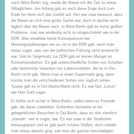
nach West-Berlin zog, wurde die Mauer mit der Zeit zu etwas
Alltäglichem. Am Anfang gab es noch diese Enge doch zum
Ende hin löste sich das Gefühl auf. Ihm war zwar bewusst, dass
die Mauer an sich eine große Sache war, doch er dachte nicht
täglich über die Mauer nach. In West-Berlin gab es keine großen
Probleme, man war eindeutig nicht so eingeschränkt wie in der
DDR. Man erwartete keine Konsequenzen bei
Meinungsäußerungen wie es sie in der DDR gab, wenn man
etwas sagte, was von der politischen Führung nicht erwünscht
war. Und im Gegensatz zur DDR gab es keinen Mangel an
Konsumprodukten. Es gab unterschiedliche Sorten von Schuhen
oder bestimmte Varianten von Lebensmittelen, die es in Ost-
Berlin nicht gab. Wenn man in einen Supermarkt ging, dann
konnte man die verschiedenen Sorten von Joghurt sehen.
Sowas gab es in Ost-Deutschland nicht. Es war fast „Luxus“,
wie Herr Gohl sagte.
Er fühlte sich sicher in West-Berlin, selbst wenn es Freunde
gab, die daran zweifelten. Außerdem bemerkte er bei
gelegentlichen Besuchen in Ost-Berlin, dass es dort ziemlich
„marode“, wie er sagte, war. Es war zwar in der Stadtmitte
herausgeputzt und es gab auch schöne Stellen, doch sobald
man etwas abseits ging, sah man die ganzen beschädigten