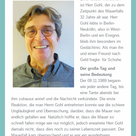
ist Herr Gohl, der zu dem
Zeitpunkt des Mauerfalls
32 Jahre alt war. Herr
Gohl lebte in Berlin-
Neukölln, also in West-
Berlin und ein Ereignis
blieb ihm besonders im
Gedächtnis: Als man ihn
und einen Freund nach
Geld fragte: für Schuhe.
Der große Tag und
seine Bedeutung
Der 09.11.1989 begann
wie jeder andere Tag, bis
eine Tante abends bei
ihm zuhause anrief und die Nachricht verkündete. Die erste
Reaktion, die man Herrn Gohl entnehmen konnte war die schiere
Ungläubigkeit und Überraschung, darüber, dass die Mauer nun
endlich gefallen war. Natürlich hoffte er, dass die Mauer so
schnell fallen möge wie nur möglich, jedoch erwartete Herr Gohl
damals nicht, dass dies noch zu seiner Lebenszeit passiert. Der
Mauerfall kam überraschend und er war ein wunderbares