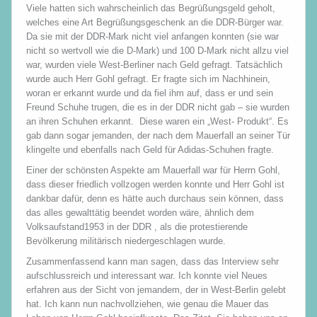
Viele hatten sich wahrscheinlich das Begrüßungsgeld geholt,
welches eine Art Begrüßungsgeschenk an die DDR-Bürger war.
Da sie mit der DDR-Mark nicht viel anfangen konnten (sie war
nicht so wertvoll wie die D-Mark) und 100 D-Mark nicht allzu viel
war, wurden viele West-Berliner nach Geld gefragt. Tatsächlich
wurde auch Herr Gohl gefragt. Er fragte sich im Nachhinein,
woran er erkannt wurde und da fiel ihm auf, dass er und sein
Freund Schuhe trugen, die es in der DDR nicht gab – sie wurden
an ihren Schuhen erkannt. Diese waren ein „West- Produkt“. Es
gab dann sogar jemanden, der nach dem Mauerfall an seiner Tür
klingelte und ebenfalls nach Geld für Adidas-Schuhen fragte.
Einer der schönsten Aspekte am Mauerfall war für Herrn Gohl,
dass dieser friedlich vollzogen werden konnte und Herr Gohl ist
dankbar dafür, denn es hätte auch durchaus sein können, dass
das alles gewalttätig beendet worden wäre, ähnlich dem
Volksaufstand1953 in der DDR , als die protestierende
Bevölkerung militärisch niedergeschlagen wurde.
Zusammenfassend kann man sagen, dass das Interview sehr
aufschlussreich und interessant war. Ich konnte viel Neues
erfahren aus der Sicht von jemandem, der in West-Berlin gelebt
hat. Ich kann nun nachvollziehen, wie genau die Mauer das