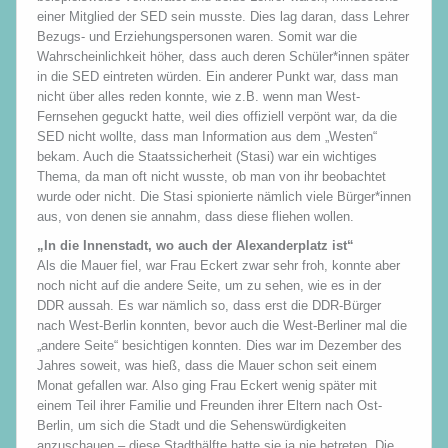
einer Mitglied der SED sein musste. Dies lag daran, dass Lehrer
Bezugs- und Erziehungspersonen waren. Somit war die
Wahrscheinlichkeit höher, dass auch deren Schüler*innen später
in die SED eintreten würden. Ein anderer Punkt war, dass man
nicht über alles reden konnte, wie z.B. wenn man West-
Fernsehen geguckt hatte, weil dies offiziell verpönt war, da die
SED nicht wollte, dass man Information aus dem „Westen“
bekam. Auch die Staatssicherheit (Stasi) war ein wichtiges
Thema, da man oft nicht wusste, ob man von ihr beobachtet
wurde oder nicht. Die Stasi spionierte nämlich viele Bürger*innen
aus, von denen sie annahm, dass diese fliehen wollen.
„In die Innenstadt, wo auch der Alexanderplatz ist“
Als die Mauer fiel, war Frau Eckert zwar sehr froh, konnte aber
noch nicht auf die andere Seite, um zu sehen, wie es in der
DDR aussah. Es war nämlich so, dass erst die DDR-Bürger
nach West-Berlin konnten, bevor auch die West-Berliner mal die
„andere Seite“ besichtigen konnten. Dies war im Dezember des
Jahres soweit, was hieß, dass die Mauer schon seit einem
Monat gefallen war. Also ging Frau Eckert wenig später mit
einem Teil ihrer Familie und Freunden ihrer Eltern nach Ost-
Berlin, um sich die Stadt und die Sehenswürdigkeiten
anzuschauen – diese Stadthälfte hatte sie ja nie betreten. Die