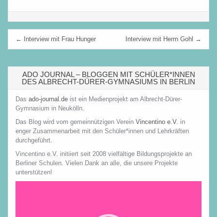
Beitragsnavigation
← Interview mit Frau Hunger
Interview mit Herrn Gohl →
ADO JOURNAL – BLOGGEN MIT SCHÜLER*INNEN
DES ALBRECHT-DÜRER-GYMNASIUMS IN BERLIN
Das
ado-journal.de
ist ein Medienprojekt am Albrecht-Dürer-
Gymnasium in Neukölln.
Das Blog wird vom gemeinnützigen Verein
Vincentino e.V.
in
enger Zusammenarbeit mit den Schüler*innen und Lehrkräften
durchgeführt.
Vincentino e.V. initiiert seit 2008 vielfältige Bildungsprojekte an
Berliner Schulen. Vielen Dank an alle, die unsere Projekte
unterstützen!
Video-
Player