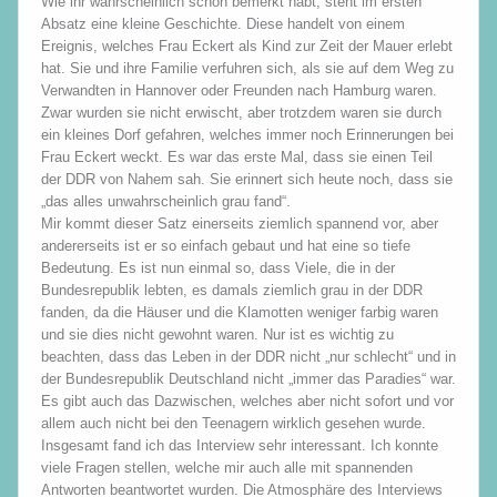
Wie ihr wahrscheinlich schon bemerkt habt, steht im ersten
Absatz eine kleine Geschichte. Diese handelt von einem
Ereignis, welches Frau Eckert als Kind zur Zeit der Mauer erlebt
hat. Sie und ihre Familie verfuhren sich, als sie auf dem Weg zu
Verwandten in Hannover oder Freunden nach Hamburg waren.
Zwar wurden sie nicht erwischt, aber trotzdem waren sie durch
ein kleines Dorf gefahren, welches immer noch Erinnerungen bei
Frau Eckert weckt. Es war das erste Mal, dass sie einen Teil
der DDR von Nahem sah. Sie erinnert sich heute noch, dass sie
„das alles unwahrscheinlich grau fand“.
Mir kommt dieser Satz einerseits ziemlich spannend vor, aber
andererseits ist er so einfach gebaut und hat eine so tiefe
Bedeutung. Es ist nun einmal so, dass Viele, die in der
Bundesrepublik lebten, es damals ziemlich grau in der DDR
fanden, da die Häuser und die Klamotten weniger farbig waren
und sie dies nicht gewohnt waren. Nur ist es wichtig zu
beachten, dass das Leben in der DDR nicht „nur schlecht“ und in
der Bundesrepublik Deutschland nicht „immer das Paradies“ war.
Es gibt auch das Dazwischen, welches aber nicht sofort und vor
allem auch nicht bei den Teenagern wirklich gesehen wurde.
Insgesamt fand ich das Interview sehr interessant. Ich konnte
viele Fragen stellen, welche mir auch alle mit spannenden
Antworten beantwortet wurden. Die Atmosphäre des Interviews