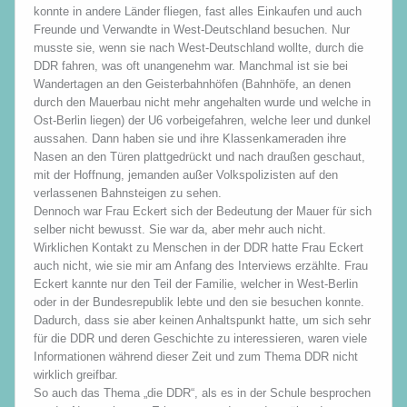
konnte in andere Länder fliegen, fast alles Einkaufen und auch
Freunde und Verwandte in West-Deutschland besuchen. Nur
musste sie, wenn sie nach West-Deutschland wollte, durch die
DDR fahren, was oft unangenehm war. Manchmal ist sie bei
Wandertagen an den Geisterbahnhöfen (Bahnhöfe, an denen
durch den Mauerbau nicht mehr angehalten wurde und welche in
Ost-Berlin liegen) der U6 vorbeigefahren, welche leer und dunkel
aussahen. Dann haben sie und ihre Klassenkameraden ihre
Nasen an den Türen plattgedrückt und nach draußen geschaut,
mit der Hoffnung, jemanden außer Volkspolizisten auf den
verlassenen Bahnsteigen zu sehen.
Dennoch war Frau Eckert sich der Bedeutung der Mauer für sich
selber nicht bewusst. Sie war da, aber mehr auch nicht.
Wirklichen Kontakt zu Menschen in der DDR hatte Frau Eckert
auch nicht, wie sie mir am Anfang des Interviews erzählte. Frau
Eckert kannte nur den Teil der Familie, welcher in West-Berlin
oder in der Bundesrepublik lebte und den sie besuchen konnte.
Dadurch, dass sie aber keinen Anhaltspunkt hatte, um sich sehr
für die DDR und deren Geschichte zu interessieren, waren viele
Informationen während dieser Zeit und zum Thema DDR nicht
wirklich greifbar.
So auch das Thema „die DDR“, als es in der Schule besprochen