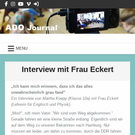
Skip
to
content
ADO Journal
mit Schüler*innen des Albrecht-
Dürer-Gymnasiums
ADO Journal
mit Schüler*innen des Albrecht-Dürer-Gymnasiums
MENU
Interview mit Frau Eckert
„Ich kann mich erinnern, dass ich das alles
unwahrscheinlich grau fand“
Ein Interview von Martha Koepp (Klasse 10a) mit Frau Eckert
(Lehrerin für Englisch und Physik).
„Mist!“, ruft mein Vater. “Wir sind vom Weg abgekommen.“
Gerade fahren wir eine kleine Straße entlang. Eigentlich sind wir
auf dem Weg zu unseren Bekannten nach Hamburg. Nur
müssen wir leider, um dahin zu kommen, durch die DDR fahren.