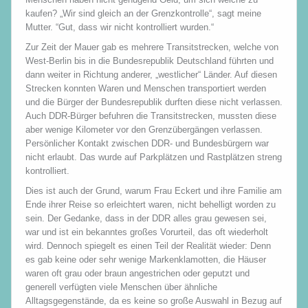
kaufen? „Wir sind gleich an der Grenzkontrolle“, sagt meine
Mutter. “Gut, dass wir nicht kontrolliert wurden.“
Zur Zeit der Mauer gab es mehrere Transitstrecken, welche von
West-Berlin bis in die Bundesrepublik Deutschland führten und
dann weiter in Richtung anderer, „westlicher“ Länder. Auf diesen
Strecken konnten Waren und Menschen transportiert werden
und die Bürger der Bundesrepublik durften diese nicht verlassen.
Auch DDR-Bürger befuhren die Transitstrecken, mussten diese
aber wenige Kilometer vor den Grenzübergängen verlassen.
Persönlicher Kontakt zwischen DDR- und Bundesbürgern war
nicht erlaubt. Das wurde auf Parkplätzen und Rastplätzen streng
kontrolliert.
Dies ist auch der Grund, warum Frau Eckert und ihre Familie am
Ende ihrer Reise so erleichtert waren, nicht behelligt worden zu
sein. Der Gedanke, dass in der DDR alles grau gewesen sei,
war und ist ein bekanntes großes Vorurteil, das oft wiederholt
wird. Dennoch spiegelt es einen Teil der Realität wieder: Denn
es gab keine oder sehr wenige Markenklamotten, die Häuser
waren oft grau oder braun angestrichen oder geputzt und
generell verfügten viele Menschen über ähnliche
Alltagsgegenstände, da es keine so große Auswahl in Bezug auf