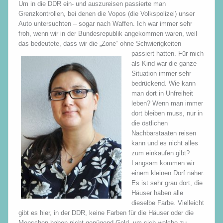
Um in die DDR ein- und auszureisen passierte man
Grenzkontrollen, bei denen die Vopos (die Volkspolizei) unser
Auto untersuchten – sogar nach Waffen. Ich war immer sehr
froh, wenn wir in der Bundesrepublik angekommen waren, weil
das bedeutete, dass wir die „Zone“ ohne Schwierigkeiten
passiert hatten.
Für mich
als Kind war die ganze
Situation immer sehr
bedrückend. Wie kann
man dort in Unfreiheit
leben? Wenn man immer
dort bleiben muss, nur in
die östlichen
Nachbarstaaten reisen
kann und es nicht alles
zum einkaufen gibt?
Langsam kommen wir
einem kleinen Dorf näher.
Es ist sehr grau dort, die
Häuser haben alle
dieselbe Farbe. Vielleicht
gibt es hier, in der DDR, keine Farben für die Häuser oder die
Menschen haben nicht genügend Geld, um sich welche zu