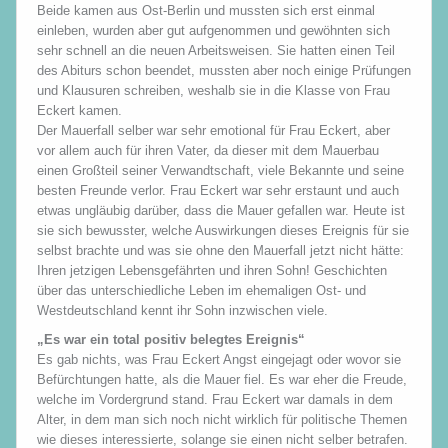
Beide kamen aus Ost-Berlin und mussten sich erst einmal
einleben, wurden aber gut aufgenommen und gewöhnten sich
sehr schnell an die neuen Arbeitsweisen. Sie hatten einen Teil
des Abiturs schon beendet, mussten aber noch einige Prüfungen
und Klausuren schreiben, weshalb sie in die Klasse von Frau
Eckert kamen.
Der Mauerfall selber war sehr emotional für Frau Eckert, aber
vor allem auch für ihren Vater, da dieser mit dem Mauerbau
einen Großteil seiner Verwandtschaft, viele Bekannte und seine
besten Freunde verlor. Frau Eckert war sehr erstaunt und auch
etwas ungläubig darüber, dass die Mauer gefallen war. Heute ist
sie sich bewusster, welche Auswirkungen dieses Ereignis für sie
selbst brachte und was sie ohne den Mauerfall jetzt nicht hätte:
Ihren jetzigen Lebensgefährten und ihren Sohn! Geschichten
über das unterschiedliche Leben im ehemaligen Ost- und
Westdeutschland kennt ihr Sohn inzwischen viele.
„Es war ein total positiv belegtes Ereignis“
Es gab nichts, was Frau Eckert Angst eingejagt oder wovor sie
Befürchtungen hatte, als die Mauer fiel. Es war eher die Freude,
welche im Vordergrund stand. Frau Eckert war damals in dem
Alter, in dem man sich noch nicht wirklich für politische Themen
wie dieses interessierte, solange sie einen nicht selber betrafen.