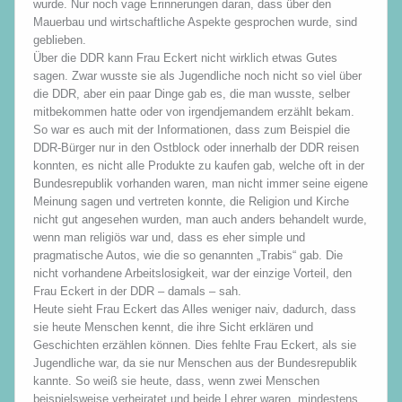
wurde. Nur noch vage Erinnerungen daran, dass über den
Mauerbau und wirtschaftliche Aspekte gesprochen wurde, sind
geblieben.
Über die DDR kann Frau Eckert nicht wirklich etwas Gutes
sagen. Zwar wusste sie als Jugendliche noch nicht so viel über
die DDR, aber ein paar Dinge gab es, die man wusste, selber
mitbekommen hatte oder von irgendjemandem erzählt bekam.
So war es auch mit der Informationen, dass zum Beispiel die
DDR-Bürger nur in den Ostblock oder innerhalb der DDR reisen
konnten, es nicht alle Produkte zu kaufen gab, welche oft in der
Bundesrepublik vorhanden waren, man nicht immer seine eigene
Meinung sagen und vertreten konnte, die Religion und Kirche
nicht gut angesehen wurden, man auch anders behandelt wurde,
wenn man religiös war und, dass es eher simple und
pragmatische Autos, wie die so genannten „Trabis“ gab. Die
nicht vorhandene Arbeitslosigkeit, war der einzige Vorteil, den
Frau Eckert in der DDR – damals – sah.
Heute sieht Frau Eckert das Alles weniger naiv, dadurch, dass
sie heute Menschen kennt, die ihre Sicht erklären und
Geschichten erzählen können. Dies fehlte Frau Eckert, als sie
Jugendliche war, da sie nur Menschen aus der Bundesrepublik
kannte. So weiß sie heute, dass, wenn zwei Menschen
beispielsweise verheiratet und beide Lehrer waren, mindestens