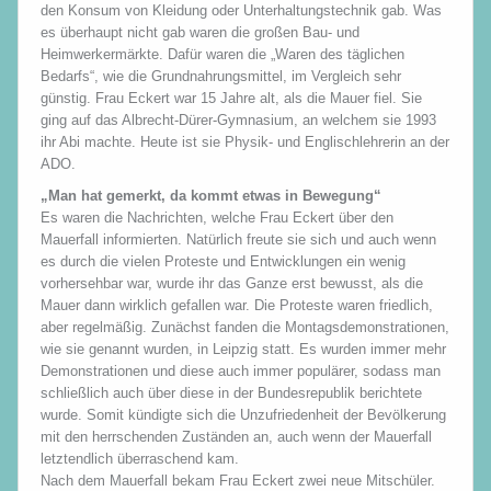
den Konsum von Kleidung oder Unterhaltungstechnik gab. Was
es überhaupt nicht gab waren die großen Bau- und
Heimwerkermärkte. Dafür waren die „Waren des täglichen
Bedarfs“, wie die Grundnahrungsmittel, im Vergleich sehr
günstig. Frau Eckert war 15 Jahre alt, als die Mauer fiel. Sie
ging auf das Albrecht-Dürer-Gymnasium, an welchem sie 1993
ihr Abi machte. Heute ist sie Physik- und Englischlehrerin an der
ADO.
„Man hat gemerkt, da kommt etwas in Bewegung“
Es waren die Nachrichten, welche Frau Eckert über den
Mauerfall informierten. Natürlich freute sie sich und auch wenn
es durch die vielen Proteste und Entwicklungen ein wenig
vorhersehbar war, wurde ihr das Ganze erst bewusst, als die
Mauer dann wirklich gefallen war. Die Proteste waren friedlich,
aber regelmäßig. Zunächst fanden die Montagsdemonstrationen,
wie sie genannt wurden, in Leipzig statt. Es wurden immer mehr
Demonstrationen und diese auch immer populärer, sodass man
schließlich auch über diese in der Bundesrepublik berichtete
wurde. Somit kündigte sich die Unzufriedenheit der Bevölkerung
mit den herrschenden Zuständen an, auch wenn der Mauerfall
letztendlich überraschend kam.
Nach dem Mauerfall bekam Frau Eckert zwei neue Mitschüler.