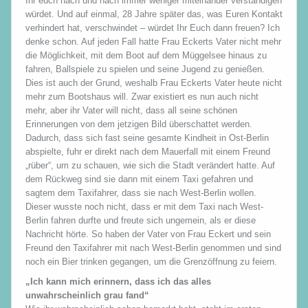
Ihr euch nach und nach immer weniger miteinander verständigen
würdet. Und auf einmal, 28 Jahre später das, was Euren Kontakt
verhindert hat, verschwindet – würdet Ihr Euch dann freuen? Ich
denke schon. Auf jeden Fall hatte Frau Eckerts Vater nicht mehr
die Möglichkeit, mit dem Boot auf dem Müggelsee hinaus zu
fahren, Ballspiele zu spielen und seine Jugend zu genießen.
Dies ist auch der Grund, weshalb Frau Eckerts Vater heute nicht
mehr zum Bootshaus will. Zwar existiert es nun auch nicht
mehr, aber ihr Vater will nicht, dass all seine schönen
Erinnerungen von dem jetzigen Bild überschattet werden.
Dadurch, dass sich fast seine gesamte Kindheit in Ost-Berlin
abspielte, fuhr er direkt nach dem Mauerfall mit einem Freund
„rüber“, um zu schauen, wie sich die Stadt verändert hatte. Auf
dem Rückweg sind sie dann mit einem Taxi gefahren und
sagtem dem Taxifahrer, dass sie nach West-Berlin wollen.
Dieser wusste noch nicht, dass er mit dem Taxi nach West-
Berlin fahren durfte und freute sich ungemein, als er diese
Nachricht hörte. So haben der Vater von Frau Eckert und sein
Freund den Taxifahrer mit nach West-Berlin genommen und sind
noch ein Bier trinken gegangen, um die Grenzöffnung zu feiern.
„Ich kann mich erinnern, dass ich das alles
unwahrscheinlich grau fand“