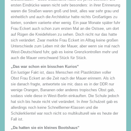
ersten Eindrücke waren nicht sehr besonders: in ihrer Erinnerung
waren die Straßen waren groß und breit, alles war sehr grau und
einheitlich und auch die Architektur hatte nichts Großartiges zu
bieten, sondern variierte eher wenig. Ein paar Monate später fuhr
Frau Eckert auch schon zum ersten Mal an die Ostsee, um dort
auf Rügen die Kreidefelsen zu sehen. Doch nicht nur das hatte
sich verändert. Zwar merkte Frau Eckert im Alltag keine großen
Unterschiede zum Leben mit der Mauer, aber wenn sie mal nach
West-Deutschland fuhr, gab es keine Grenzkontrollen mehr und
auch die Mauer verschwand Stück für Stück.
„Das war schon ein bisschen Kurios“
Ein lustiger Fakt ist, dass Menschen mit Plastiktüten voller
Obst Frau Eckert an die Zeit nach der Mauer erinnern. Als ich
sie danach fragte, antwortete sie mir, dass es in der DDR nur
wenige Orangen, Bananen oder anderes tropisches Obst gab,
sodass viele diese in West-Berlin einkauften. Die Schule jedoch
hat sich bis heute nicht viel verändert. In ihrer Schulzeit gab es
allerdings noch keine Schnelllerner-Klassen und die
Schülerklientel war noch nicht so multikulturell wie es heute der
Fall ist.
„Da hatten sie ein kleines Bootshaus“