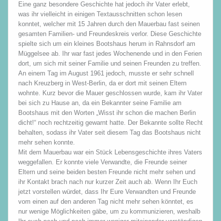
Eine ganz besondere Geschichte hat jedoch ihr Vater erlebt,
was ihr vielleicht in einigen Textausschnitten schon lesen
konntet, welcher mit 15 Jahren durch den Mauerbau fast seinen
gesamten Familien- und Freundeskreis verlor. Diese Geschichte
spielte sich um ein kleines Bootshaus herum in Rahnsdorf am
Müggelsee ab. Ihr war fast jedes Wochenende und in den Ferien
dort, um sich mit seiner Familie und seinen Freunden zu treffen.
An einem Tag im August 1961 jedoch, musste er sehr schnell
nach Kreuzberg in West-Berlin, da er dort mit seinen Eltern
wohnte. Kurz bevor die Mauer geschlossen wurde, kam ihr Vater
bei sich zu Hause an, da ein Bekannter seine Familie am
Bootshaus mit den Worten „Wisst ihr schon die machen Berlin
dicht!“ noch rechtzeitig gewarnt hatte. Der Bekannte sollte Recht
behalten, sodass ihr Vater seit diesem Tag das Bootshaus nicht
mehr sehen konnte.
Mit dem Mauerbau war ein Stück Lebensgeschichte ihres Vaters
weggefallen. Er konnte viele Verwandte, die Freunde seiner
Eltern und seine beiden besten Freunde nicht mehr sehen und
ihr Kontakt brach nach nur kurzer Zeit auch ab. Wenn Ihr Euch
jetzt vorstellen würdet, dass Ihr Eure Verwandten und Freunde
vom einen auf den anderen Tag nicht mehr sehen könntet, es
nur wenige Möglichkeiten gäbe, um zu kommunizieren, weshalb