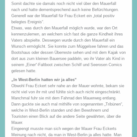
Somit dachte sie damals noch nicht viel über den Mauerfall
nach und hatte dementsprechend auch keine Befürchtungen.
Generell war der Mauerfall für Frau Eckert ein „total positiv
belegtes Ereignis“.
Etwas, was durch den Mauerfall möglich wurde, war den Ort
kennenzulernen, an welchem sich fast die ganze Kindheit ihres
Vaters abspielte. Deswegen wurde durch den Mauerfall ein
Wunsch ermöglicht. Sie konnte zum Müggelsee fahren und das
Bootshaus oder dessen Überreste sehen und mit dem Kajak von
dort aus zum kleinen Bauersee paddeln, wo ihr Vater als Kind in
seinem „Einer“-Faltboot zwischen Schilf und Seerosen Comics
gelesen hatte.
„In West-Berlin hatten wir ja alles“
Obwohl Frau Eckert sehr nahe an der Mauer wohnte, bekam sie
nicht viel von ihr mit und fühlte sich auch nicht eingeschränkt.
Manchmal fuhr sie mit dem Fahrrad den Mauerweg entlang.
Dann guckte sie auch mal mithilfe von sogenannten „Tribünen“,
welche in West-Berlin standen und den Bewohnern und
Touristen einen Blick auf die andere Seite gewährten, über die
Mauer.
Eingeengt musste man sich wegen der Mauer Frau Eckerts
Meinung nach nicht, da man in West-Berlin ja alles hatte. Man