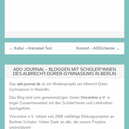
Beitragsnavigation
← Kultur – Animated Text
Konzert – ADOrchester →
ADO JOURNAL – BLOGGEN MIT SCHÜLER*INNEN
DES ALBRECHT-DÜRER-GYMNASIUMS IN BERLIN
Das
ado-journal.de
ist ein Medienprojekt am Albrecht-Dürer-
Gymnasium in Neukölln.
Das Blog wird vom gemeinnützigen Verein
Vincentino e.V.
in
enger Zusammenarbeit mit den Schüler*innen und Lehrkräften
durchgeführt.
Vincentino e.V. initiiert seit 2008 vielfältige Bildungsprojekte an
Berliner Schulen. Vielen Dank an alle, die unsere Projekte
unterstützen!