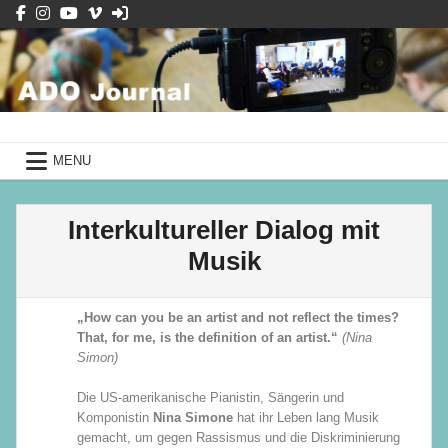
Skip
to
content
ADO Journal
mit Schüler*innen des Albrecht-
Dürer-Gymnasiums
ADO Journal
mit Schüler*innen des Albrecht-Dürer-Gymnasiums
MENU
Interkultureller Dialog mit
Musik
„How can you be an artist and not reflect the times?
That, for me, is the definition of an artist.“
(Nina
Simon)
Die US-amerikanische Pianistin, Sängerin und
Komponistin
Nina Simone
hat ihr Leben lang Musik
gemacht, um gegen Rassismus und die Diskriminierung