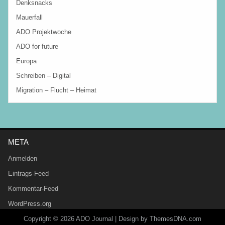
Denksnacks
Mauerfall
ADO Projektwoche
ADO for future
Europa
Schreiben – Digital
Migration – Flucht – Heimat
META
Anmelden
Eintrags-Feed
Kommentar-Feed
WordPress.org
Copyright © 2026 ADO Journal |
Design by ThemesDNA.com