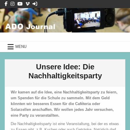
Skip
to
content
ADO Journal
mit Schüler*innen des Albrecht-
Dürer-Gymnasiums
ADO Journal
mit Schüler*innen des Albrecht-Dürer-Gymnasiums
MENU
Unsere Idee: Die
Nachhaltigkeitsparty
Wir kamen auf die Idee, eine Nachhaltigkeitsparty zu feiern,
um Spenden für die Schule zu sammeln. Mit dem Geld
könnten wir besseres Essen für die Caféteria oder
Solarzellen anschaffen. Wir wollen jedes Jahr versuchen,
eine Party zu veranstallten.
Die Nachhaltigkeitsparty ist eine Veranstaltung, bei der es etwas
zu Essen gibt, z.B. Kuchen oder auch Getränke. Natürlich darf