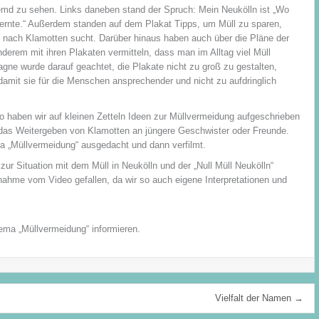
emd zu sehen. Links daneben stand der Spruch: Mein Neukölln ist „Wo
rnte.“ Außerdem standen auf dem Plakat Tipps, um Müll zu sparen,
nach Klamotten sucht. Darüber hinaus haben auch über die Pläne der
erem mit ihren Plakaten vermitteln, dass man im Alltag viel Müll
gne wurde darauf geachtet, die Plakate nicht zu groß zu gestalten,
damit sie für die Menschen ansprechender und nicht zu aufdringlich
o haben wir auf kleinen Zetteln Ideen zur Müllvermeidung aufgeschrieben
r das Weitergeben von Klamotten an jüngere Geschwister oder Freunde.
a „Müllvermeidung“ ausgedacht und dann verfilmt.
zur Situation mit dem Müll in Neukölln und der „Null Müll Neukölln“
hme vom Video gefallen, da wir so auch eigene Interpretationen und
a „Müllvermeidung“ informieren.
Vielfalt der Namen →