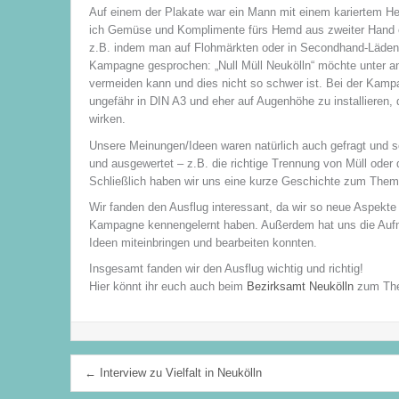
Auf einem der Plakate war ein Mann mit einem kariertem H
ich Gemüse und Komplimente fürs Hemd aus zweiter Hand e
z.B. indem man auf Flohmärkten oder in Secondhand-Läden 
Kampagne gesprochen: „Null Müll Neukölln“ möchte unter and
vermeiden kann und dies nicht so schwer ist. Bei der Kampa
ungefähr in DIN A3 und eher auf Augenhöhe zu installieren, 
wirken.
Unsere Meinungen/Ideen waren natürlich auch gefragt und s
und ausgewertet – z.B. die richtige Trennung von Müll ode
Schließlich haben wir uns eine kurze Geschichte zum Them
Wir fanden den Ausflug interessant, da wir so neue Aspekte 
Kampagne kennengelernt haben. Außerdem hat uns die Aufna
Ideen miteinbringen und bearbeiten konnten.
Insgesamt fanden wir den Ausflug wichtig und richtig!
Hier könnt ihr euch auch beim
Bezirksamt Neukölln
zum Them
Beitragsnavigation
← Interview zu Vielfalt in Neukölln