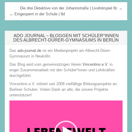
Beitragsnavigation
Die drei Detektive von der Johannstraße | Livehörspiel 8c →
← Eingesperrt in der Schule | 8d
ADO JOURNAL – BLOGGEN MIT SCHÜLER*INNEN
DES ALBRECHT-DÜRER-GYMNASIUMS IN BERLIN
Das
ado-journal.de
ist ein Medienprojekt am Albrecht-Dürer-
Gymnasium in Neukölln.
Das Blog wird vom gemeinnützigen Verein
Vincentino e.V.
in
enger Zusammenarbeit mit den Schüler*innen und Lehrkräften
durchgeführt.
Vincentino e.V. initiiert seit 2008 vielfältige Bildungsprojekte an
Berliner Schulen. Vielen Dank an alle, die unsere Projekte
unterstützen!
Video-
Player