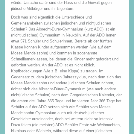
würde. Ursache dafür sind der Hass und die Gewalt gegen
jüdische Mitbürger und ihr Eigentum.
Doch was sind eigentlich die Unterschiede und
Gemeinsamkeiten zwischen jüdischen und nichtjüdischen
Schulen? Das Albrecht-Dürer-Gymnasium (kurz ADO) ist ein
(nichtjüdisches) Gymnasium in Neukölln. Auf der ADO lernen
etwa 571 Schüler und Schülerinnen. Bereits ab der fünften
Klasse können Kinder aufgenommen werden (wie auf dem
Moses Mendelssohn) und kommen in sogenannte
Schnelllernerklassen, bei denen die Kinder mehr gefordert und
gefördert werden. An der ADO ist es nicht üblich,
Kopfbedeckungen (wie z.B. eine Kippa) zu tragen. Im
Gegensatz zu dem jüdischen Jahreszyklus, nach dem sich das
Moses Mendelssohn und andere jüdischen Schulen richten,
richtet sich das Albrecht-Dürer-Gymnasium (wie auch andere
nichtjüdische Schulen) nach dem Gregorianischen Kalender, der
die ersten drei Jahre 365 Tage und im vierten Jahr 366 Tage hat.
Schüler auf der ADO setzen sich wie Schüler vom Moses
Mendelssohn Gymnasium auch mit deutsch-jüdischer
Geschichte auseinander, doch bei weitem nicht so intensiv.
Dazu feiern (die meisten) ADO-Schüler Feste wie Weihnachten,
Nikolaus oder Wichteln, während diese auf einer jüdischen