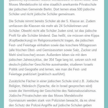
Moses Mendelssohn ist eine staatlich anerkannte Privatschule
der jüdischen Gemeinde Berlin. Dort lernen etwa 500 jüdische
Schüler und nicht jüdische Schüler gemeinsam.
Die Schule nimmt bereits Schüler ab der 5. Klasse an. Zudem
umfassen die Klassen nie mehr als 24 Schülerinnen und
Schüler. Obwohl nicht alle Schüler Juden sind, ist das jüdische
Profil für alle Schüler bindend. Das heißt, sie müssen eine Kippa
(Kopfbedeckung) im Religionsunterricht tragen, die jüdischen
Fest- und Feiertage einhalten sowie das koschere Mittagessen
(alle frischen Obst- und Gemüsesorten sowie Salz, Zucker und
Mehl sind koscher) essen. Außerdem leben sie mit dem
jüdischen Jahreszyklus, der 354 Tage lang ist, setzen sich mit
deutsch-jüdischer Geschichte auseinander, studieren Israels
Politik und Geografie und lernen, wie man die Fest- und
Feiertage praktiziert (praktisch ausführt).
Zusätzliche Fächer in einer jüdischen Schule sind z.B. Jüdische
Religion, Hebräisch (Sprache, die in Israel gesprochen wird)
sowie die Vermittlung der Geschichte des Nationalsozialismus.
Jüdische Privatschulen wie das Moses Mendelssohn
Gymnasium werden stark von Polizisten bewacht, da es ohne
den Schutz der Polizei Angriffe auf jüdische Schulen geben