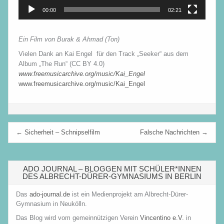
00:00
02:21
Ein Film von Burak & Ahmad (Ton)
Vielen Dank an Kai Engel für den Track „Seeker“ aus dem
Album „The Run“
(CC BY 4.0)
www.freemusicarchive.org/music/Kai_Engel
www.freemusicarchive.org/music/Kai_Engel
Beitragsnavigation
← Sicherheit – Schnipselfilm
Falsche Nachrichten →
ADO JOURNAL – BLOGGEN MIT SCHÜLER*INNEN
DES ALBRECHT-DÜRER-GYMNASIUMS IN BERLIN
Das
ado-journal.de
ist ein Medienprojekt am Albrecht-Dürer-
Gymnasium in Neukölln.
Das Blog wird vom gemeinnützigen Verein
Vincentino e.V.
in