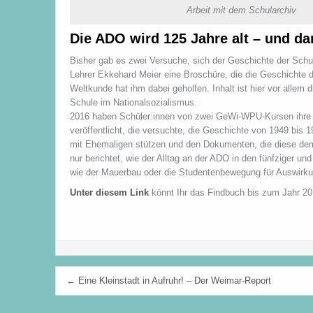
Arbeit mit dem Schularchiv
Die ADO wird 125 Jahre alt – und d
Bisher gab es zwei Versuche, sich der Geschichte der Schule
Lehrer Ekkehard Meier eine Broschüre, die die Geschichte d
Weltkunde hat ihm dabei geholfen. Inhalt ist hier vor allem
Schule im Nationalsozialismus.
2016 haben Schüler:innen von zwei GeWi-WPU-Kursen ihre A
veröffentlicht, die versuchte, die Geschichte von 1949 bis 
mit Ehemaligen stützen und den Dokumenten, die diese dem
nur berichtet, wie der Alltag an der ADO in den fünfziger u
wie der Mauerbau oder die Studentenbewegung für Auswirkun
Unter diesem Link
könnt Ihr das Findbuch bis zum Jahr 201
Beitragsnavigation
← Eine Kleinstadt in Aufruhr! – Der Weimar-Report