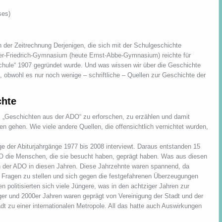
ses)
n der Zeitrechnung Derjenigen, die sich mit der Schulgeschichte
r-Friedrich-Gymnasium (heute Ernst-Abbe-Gymnasium) reichte für
schule“ 1907 gegründet wurde. Und was wissen wir über die Geschichte
, obwohl es nur noch wenige – schriftliche – Quellen zur Geschichte der
chte
, „Geschichten aus der ADO“ zu erforschen, zu erzählen und damit
en gehen. Wie viele andere Quellen, die offensichtlich vernichtet wurden,
e der Abiturjahrgänge 1977 bis 2008 interviewt. Daraus entstanden 15
DO die Menschen, die sie besucht haben, geprägt haben. Was aus diesen
in der ADO in diesen Jahren. Diese Jahrzehnte waren spannend, da
 Fragen zu stellen und sich gegen die festgefahrenen Überzeugungen
n politisierten sich viele Jüngere, was in den achtziger Jahren zur
er und 2000er Jahren waren geprägt von Vereinigung der Stadt und der
dt zu einer internationalen Metropole. All das hatte auch Auswirkungen