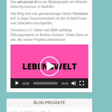
Das
ado-journal.de
ist ein Medienprojekt am Albrecht-
Dürer-Gymnasium in Neukölln.
Das Blog wird vom gemeinnützigen Verein
Vincentino
e.V.
in enger Zusammenarbeit mit den Schüler*innen
und Lehrkräften durchgeführt.
Vincentino e.V. initiiert seit 2008 vielfältige
Bildungsprojekte an Berliner Schulen. Vielen Dank an
alle, die unsere Projekte unterstützen!
Video-
Player
00:00
00:59
BLOG-PROJEKTE