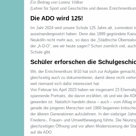
Ein Beitrag von Lorenz Völker
(Lehrer für Sport und Geschichte und dieses Enrichmentkur
Die ADO wird 125!
Im Jahr 2024 wird unsere Schule 125 Jahre alt, zumindest i
auseinandergesetzt haben: Denn das 1899 gegründete Kaise
Neukölln nicht mehr aus, so dass die „Städtische Oberreal
der „A-D-O“, wie wir heute sagen? Schon ziemlich viel, auch
Schule gibt.
Schüler erforschen die Schulgeschi
Wir, der Enrichmentkurs 9/10 hat sich zur Aufgabe gemacht
gleichzeitig auch zu dokumentieren, damit diese nicht verlor
weil niemand sich dafür interessiert hat.
Von Februar bis April 2023 haben wir insgesamt 23 Ehemalig
spannende Portraits, die davon erzählen, ob und wie die A
geworden ist. Natürlich handeln diese – auch – vom Alltag 
gerade die jüngeren Menschen seit 1968 begannen kritische
der älteren Generationen aufzulehnen. In den siebziger Jahre
Friedens-, Frauen- und Umweltbewegung führte. Die Neunzig
gleichzeitigen Öffnung und vor allem Modernisierung der Sta
auf die ADO.