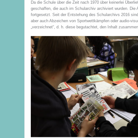
Da die Schule über die Zeit nach 1970 über keinerlei Überlie
geschaffen, die auch im Schularchiv archiviert wurden. Die A
fortgesetzt. Seit der Entstehung des Schularchivs 2016 si
aber auch Abzeichen von Sportwettkämpfen oder audio-visu
„verzeichnet“, d. h. diese begutachtet, den Inhalt zusammeng