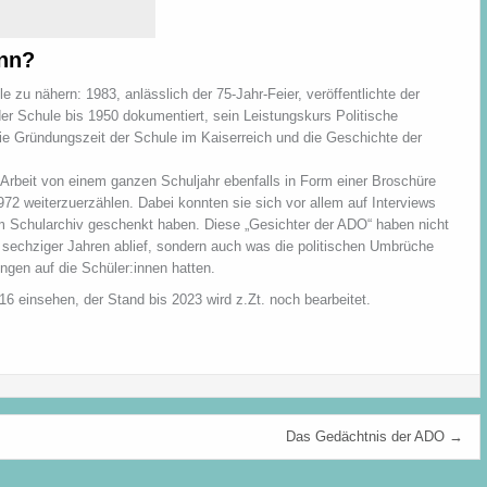
ann?
 zu nähern: 1983, anlässlich der 75-Jahr-Feier, veröffentlichte der
er Schule bis 1950 dokumentiert, sein Leistungskurs Politische
 die Gründungszeit der Schule im Kaiserreich und die Geschichte der
rbeit von einem ganzen Schuljahr ebenfalls in Form einer Broschüre
1972 weiterzuerzählen. Dabei konnten sie sich vor allem auf Interviews
 Schularchiv geschenkt haben. Diese „Gesichter der ADO“ haben nicht
nd sechziger Jahren ablief, sondern auch was die politischen Umbrüche
gen auf die Schüler:innen hatten.
6 einsehen, der Stand bis 2023 wird z.Zt. noch bearbeitet.
Das Gedächtnis der ADO →