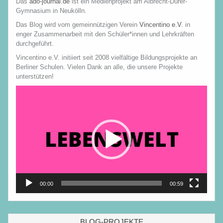
Das
ado-journal.de
ist ein Medienprojekt am Albrecht-Dürer-
Gymnasium in Neukölln.
Das Blog wird vom gemeinnützigen Verein
Vincentino e.V.
in
enger Zusammenarbeit mit den Schüler*innen und Lehrkräften
durchgeführt.
Vincentino e.V. initiiert seit 2008 vielfältige Bildungsprojekte an
Berliner Schulen. Vielen Dank an alle, die unsere Projekte
unterstützen!
Video-
Player
00:00
00:59
BLOG-PROJEKTE